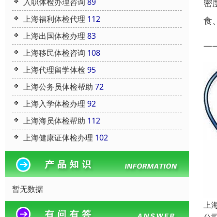
入职体检办理咨询
89
密
上海福利体检代理
112
食
上海出国体检办理
83
—
上海移民体检咨询
108
上海代理留学体检
95
上海公务员体检帮助
72
上海入学体检办理
92
上海海员体检帮助
112
上海健康证体检办理
102
暂无数据
上